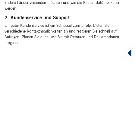
andere Länder versenden möchten und wie die Kosten dafür kalkuliert
werden.
2. Kundenservice und Support
Ein guter Kundenservice ist ein Schlüssel zum Erfolg. Bieten Sie
verschiedene Kontaktmöglichkeiten an und reagieren Sie schnell auf
Anfragen. Planen Sie auch, wie Sie mit Retouren und Reklamationen
umgehen.
Best Practice: Amazon
Als führendes E-Commerce-Unternehmen hat Amazon eine
herausragende Benutzererfahrung geschaffen, indem es auf
schnelle Lieferzeiten, ein riesiges Produktsortiment und
personalisierte Empfehlungen setzt. Technologische
Innovationen wie die Verwendung von KI für personalisierte
Empfehlungen und die Einführung von Amazon Prime haben
maßgeblich zum Erfolg beigetragen.