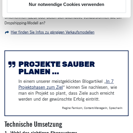
Nur notwendige Cookies verwenden
Überlegen Sie sich, welches Verkaufsmodell am besten zu Ihrem
Onlinebusiness passt. Verkaufen Sie direkt an Endkunden (B2C), an andere
Unternehmen (B2B) oder bieten sich alternative Verkaufsformen wie ein
Dropshipping-Modell an?
Hier finden Sie Infos zu gängigen Verkaufsmodellen
PROJEKTE SAUBER
PLANEN ...
In einem unserer meistgeklickten Blogartikel „
In 7
Projektphasen zum Ziel
“ können Sie nachlesen, wie
man ein Projekt so plant, dass Ziele auch erreicht
werden und der gewünschte Erfolg eintritt.
Regina Fernkorn, Content-Managerin, Sprecherin
Technische Umsetzung