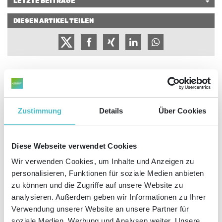
LETZTE BEITRÄGE
DIESEN ARTIKEL TEILEN
23
Okt
2024
Zustimmung
Details
Über Cookies
Diese Webseite verwendet Cookies
Wir verwenden Cookies, um Inhalte und Anzeigen zu
personalisieren, Funktionen für soziale Medien anbieten
zu können und die Zugriffe auf unsere Website zu
Wenn Sie ein Onlinebusiness aufbauen, haben Sie die Chance, zusätzliche
analysieren. Außerdem geben wir Informationen zu Ihrer
Einnahmequellen zu erschließen und eine breitere Kundenbasis zu
Verwendung unserer Website an unsere Partner für
erreichen. So klappt der Start ins E-Business.
soziale Medien, Werbung und Analysen weiter. Unsere