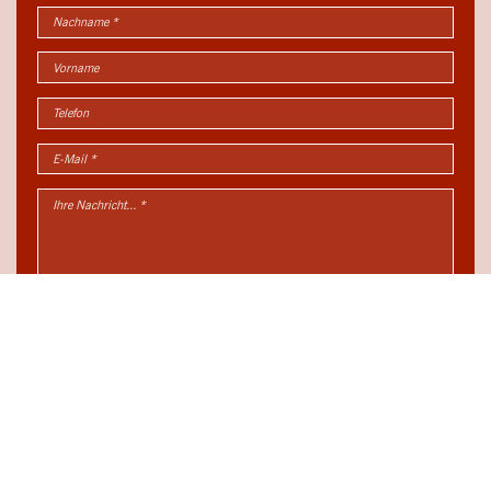
Mit Betätigung des Absenden-Buttons bestätigen Sie, dass Sie unsere
Datenschutzhinweise
gelesen haben und diesen zustimmen.
... oder rufen Sie uns an:
+49 3606 679625