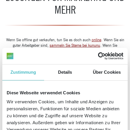
MEHR
Wenn Sie offline gut verkaufen, tun Sie es doch auch
online
. Wenn Sie ein
guter Arbeitgeber sind,
sammeln Sie Sterne bei kununu
. Wenn Sie
Pionierleistungen vollbringen,
verblüffen Sie Ihre Messebesucher damit
.
Machen Sie von sich reden und werden Sie erreichbar für Ihre Kunden: mit
®
intelligenten Kommunikationslösungen von Studio1
! Unsere
Consultingexperten bringen jahrzehntelange Erfahrung in der Planung von
Zustimmung
Details
Über Cookies
Marketingprojekten und in strategischer Prozessoptimierung mit – von der
Visitenkarte bis zu komplexen Systemlösungen ist hier alles für Sie drin.
Diese Webseite verwendet Cookies
jetzt Kontakt aufnehmen!
Wir verwenden Cookies, um Inhalte und Anzeigen zu
personalisieren, Funktionen für soziale Medien anbieten
zu können und die Zugriffe auf unsere Website zu
analysieren. Außerdem geben wir Informationen zu Ihrer
Verwendung unserer Website an unsere Partner für