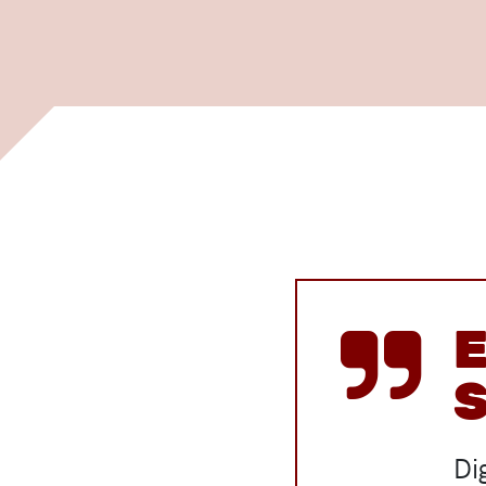
E
S
Di