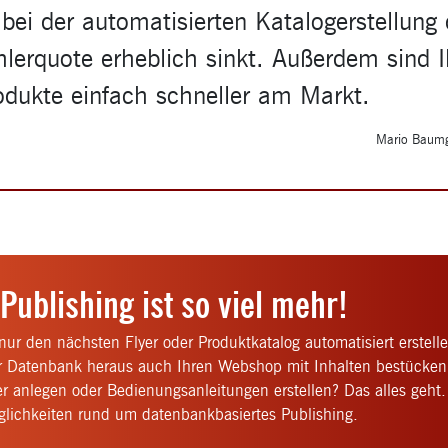
 bei der automatisierten Katalogerstellung 
hlerquote erheblich sinkt. Außerdem sind I
odukte einfach schneller am Markt.
Mario Baumga
Publishing ist so viel mehr!
ur den nächsten Flyer oder Produktkatalog automatisiert erstell
r Datenbank heraus auch Ihren Webshop mit Inhalten bestücken
r anlegen oder Bedienungsanleitungen erstellen? Das alles geht.
glichkeiten rund um datenbankbasiertes Publishing.