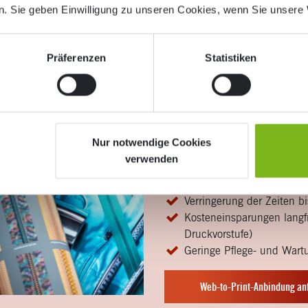
. Sie geben Einwilligung zu unseren Cookies, wenn Sie unsere 
Alles easy, auc
Präferenzen
Statistiken
Sie publizieren viele Drucksac
Art des Digital Publishings, k
Datenquelle (z. B. Shop oder 
die Druckerei übermitteln.
Vorteile des Web-to
Nur notwendige Cookies
verwenden
Zentrale Datenhaltung d
Optimierung der Erstellu
Verringerung der Zeiten b
Kosteneinsparungen langfr
Druckvorstufe)
Geringe Pflege- und War
Web-to-Print-Anbindung an