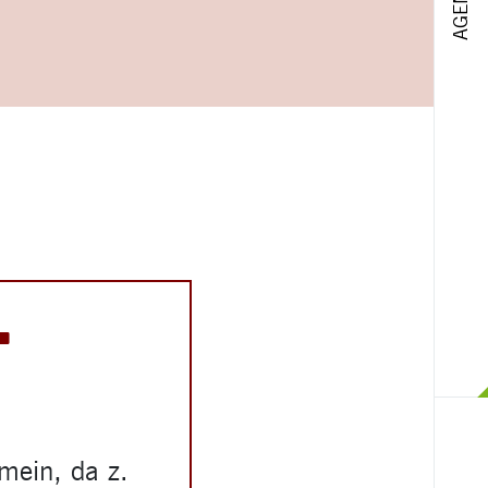
T
emein, da z.