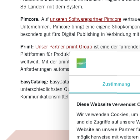
89 Ländern mit dem System.
Pimcore:
Auf
unseren Softwarepartner Pimcore
vertraue
Unternehmen. Pimcore bringt eine eigene Shopkompone
besonders gut fürs Digital Publishing in Verbindung m
Priint:
Unser Partner priint Group
ist eine der führende
Plattformen für Produktkommunikation und unterstützt
weltweit. Mit der priint:suite lassen sich auch anspruch
Anforderungen automatisiert lösen.
EasyCatalog:
EasyCatalog ist eine Digital-Publishing-L
Zustimmung
unterschiedlichsten Quellen mit dem Grafikprogramm I
Kommunikationsmittel schneller und effizienter produz
Diese Webseite verwendet 
Wir verwenden Cookies, um I
und die Zugriffe auf unsere 
Website an unsere Partner fü
möglicherweise mit weiteren