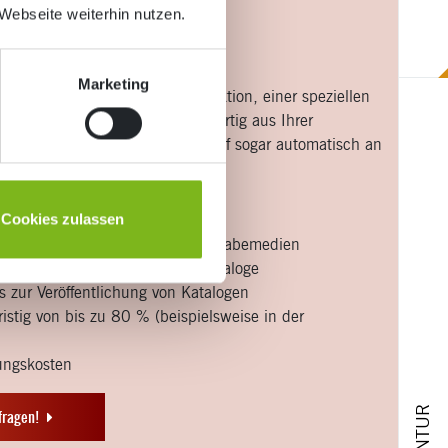
Webseite weiterhin nutzen.
h im Druck
Marketing
hen? Mit einer Web-to-Print-Funktion, einer speziellen
önnen Sie ganze Kataloge druckfertig aus Ihrer
Website) ausleiten und bei Bedarf sogar automatisch an
-Print-Konzepts
Cookies zulassen
er Informationen für mehrere Ausgabemedien
ngs- und Ausgabeprozesse für Kataloge
is zur Veröffentlichung von Katalogen
istig von bis zu 80 % (beispielsweise in der
tungskosten
AGENTUR
fragen!