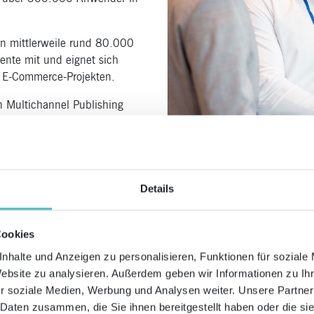
n mittlerweile rund 80.000
nte mit und eignet sich
it E-Commerce-Projekten.
n Multichannel Publishing
 mehr als 50 Content-Systeme
svolle Web-to-Print-
ösung, die Daten aus den
Details
nDesign verknüpft, sodass
iert werden können.
Cookies
nhalte und Anzeigen zu personalisieren, Funktionen für soziale
Website zu analysieren. Außerdem geben wir Informationen zu I
r soziale Medien, Werbung und Analysen weiter. Unsere Partner
 Daten zusammen, die Sie ihnen bereitgestellt haben oder die s