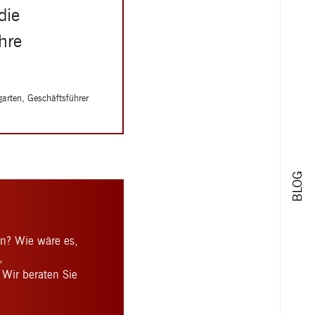
die
hre
rten, Geschäftsführer
BLOG
en? Wie wäre es,
,
 Wir beraten Sie