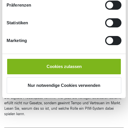
Präferenzen
12
Nov
2025
Statistiken
Fit für den Digitalen Produktpass (DPP) – mit
PIM und sauberen Daten
Marketing
Cookies zulassen
Nur notwendige Cookies verwenden
Der digitale Produktpass kommt. Wer jetzt die richtigen Strukturen schafft,
erfüllt nicht nur Gesetze, sondern gewinnt Tempo und Vertrauen im Markt.
Lesen Sie, warum das so ist, und welche Rolle ein PIM-System dabei
spielen kann.