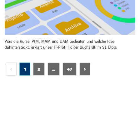
Was die Kürzel PIM, MAM und DAM bedeuten und welche Idee
dahintersteckt, erklärt unser IT-Profi Holger Buchardt im S1 Blog.
6
<
1
2
…
47
>
1
47