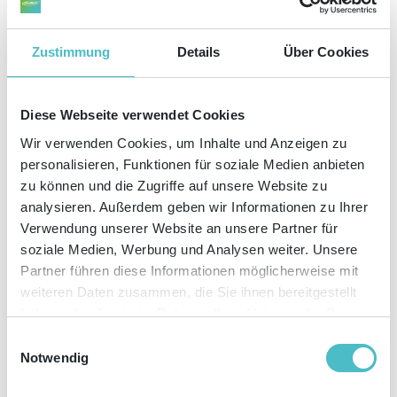
Zustimmung
Details
Über Cookies
KATEGORIEN
06
Mai
2026
Diese Webseite verwendet Cookies
KI im Online Marketing: Wie Unternehmen KI
Wir verwenden Cookies, um Inhalte und Anzeigen zu
sinnvoll einsetzen
personalisieren, Funktionen für soziale Medien anbieten
zu können und die Zugriffe auf unsere Website zu
analysieren. Außerdem geben wir Informationen zu Ihrer
Verwendung unserer Website an unsere Partner für
soziale Medien, Werbung und Analysen weiter. Unsere
Partner führen diese Informationen möglicherweise mit
weiteren Daten zusammen, die Sie ihnen bereitgestellt
haben oder die sie im Rahmen Ihrer Nutzung der Dienste
gesammelt haben. Sie geben Einwilligung zu unseren
Einwilligungsauswahl
Cookies, wenn Sie unsere Webseite weiterhin nutzen.
Viele Unternehmen stehen beim Thema KI aktuell vor derselben Frage:
Notwendig
Welche Anwendungen bringen tatsächlich einen Vorteil – und welche kosten
nur Zeit, Geld und Ressourcen?