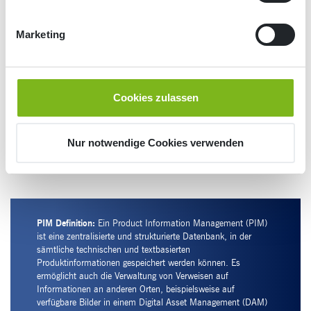
große Suche nach einer bestimmten Information losgeht, wird es nervig.
Und – wir alle wissen es – das Problem ist ein Wiederholungstäter.
Produktdaten müssen immer wieder neu aufwendig zusammengesucht und
Marketing
bearbeitet werden, wenn sie in den verschiedenen Kontexten (
Website
,
Katalog
,
Broschüre
) Verwendung finden sollen.
Hinzu kommt, dass jede Änderung der Produktbeschreibung (neuer Name,
neue Variante usw.) an mehreren Stellen und in mehreren Abteilungen
Cookies zulassen
aktualisiert werden muss. Hier passieren häufig Fehler oder es gibt
Versäumnisse. Ein-Product-Information-Management-System wirkt dem
entgegen und bringt enormes Potenzial mit – zum Beispiel, wenn man an
Nur notwendige Cookies verwenden
Themen wie Wiederverwendbarkeit von Textbausteinen und
Übersetzungsmanagement denkt.
PIM Definition:
Ein Product Information Management (PIM)
ist eine zentralisierte und strukturierte Datenbank, in der
sämtliche technischen und textbasierten
Produktinformationen gespeichert werden können. Es
ermöglicht auch die Verwaltung von Verweisen auf
Informationen an anderen Orten, beispielsweise auf
verfügbare Bilder in einem Digital Asset Management (DAM)