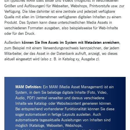
Ein typisches MAM stellt Bilder und Videos (möglichst in verschiedenen
Größen und Auflösungen) für Webseiten, Webshops, Printvorstufe usw. zur
Verfügung. Die Idee dahinter ist eine zentrale und jederzeit verfügbare
Quelle mit allen im Unternehmen verfügbaren digitalen Inhalten zu einem
Produkt. Das System kann diese unterschiedlichen Media Assets in
verschiedenen Formaten ausgeben, also beispielsweise für Web-Inhalte
oder für den Druck.
Außerdem
können Sie Ihre Assets im System mit Metadaten anreichern
,
zum Beispiel mit einem Verwendungsnachweis kennzeichnen, der jedem
Mitarbeiter, der das Asset in der Datenbank aufruft, anzeigt, wo dieses
aktuell eingesetzt wird (also z. B. in Katalog xy, Ausgabe z).
MAM Definition:
Ein MAM (Media Asset Management) ist ein
System, in dem Sie beliebige digitale Inhalte (Foto, Video,
Audio, PDF) zentral verwalten und daraus verschiedene
Inhalte wie Katalog- oder Websitecontent generieren können.
Bei entsprechend vorhandener Funktionalität können Sie diese
sogar automatisiert in fertige Layouts ausleiten. Auch
automatisierte tagesaktuelle Ausleitungen von Inhalten sind
möglich (Kataloge, Webseiten, Webshops,