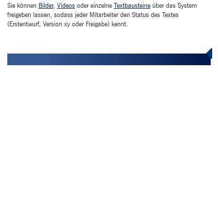
Sie können
Bilder
,
Videos
oder einzelne
Textbausteine
über das System
freigeben lassen, sodass jeder Mitarbeiter den Status des Textes
(Erstentwurf, Version xy oder Freigabe) kennt.
BPM Definition:
Beim sogenannten Business Process
Management (BPM) dreht sich alles um die Optimierung von
Geschäftsprozessen. Der Begriff ist sehr weit gefasst und
kann für unterschiedliche Prozessoptimierungen stehen – von
der Optimierung der Lieferkette bis zum Compliance- und
Risikomanagement.
Auf unsere Systeme bezogen regelt das BPM die Rollen- und
Rechte der Nutzer im PIM bzw. im DAM / MAM. Meist
entspricht diese Verteilung dem Firmenorganigramm: je mehr
Projektverantwortung, desto mehr Rechte im System.
Während ein Mitarbeiter mit weniger Projektverantwortung
Inhalte nur sichten oder herunterladen kann, kann ein anderer
diese zum Beispiel austauschen oder löschen.