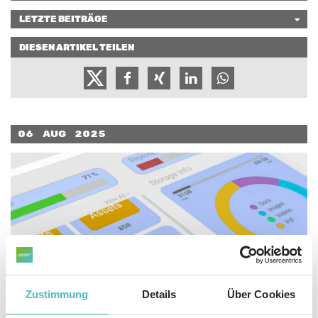
LETZTE BEITRÄGE
DIESEN ARTIKEL TEILEN
06
Aug
2025
Zustimmung
Details
Über Cookies
Egal ob Product Information Management (PIM), Media Asset
Management (MAM) oder Digital Asset Management (DAM) – hinter all