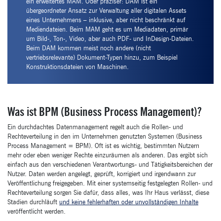
ein erweitertes MAM. Oder präziser: DAM ist ein
übergeordneter Ansatz zur Verwaltung aller digitalen Assets
eines Unternehmens – inklusive, aber nicht beschränkt auf
Mediendateien. Beim MAM geht es um Mediadaten, primär
um Bild-, Ton-, Video, aber auch PDF- und InDesign-Dateien.
Beim DAM kommen meist noch andere (nicht
vertriebsrelevante) Dokument-Typen hinzu, zum Beispiel
Konstruktionsdateien von Maschinen.
Was ist BPM (Business Process Management)?
Ein durchdachtes Datenmanagement regelt auch die Rollen- und
Rechteverteilung in den im Unternehmen genutzten Systemen (Business
Process Management = BPM). Oft ist es wichtig, bestimmten Nutzern
mehr oder eben weniger Rechte einzuräumen als anderen. Das ergibt sich
einfach aus den verschiedenen Verantwortungs- und Tätigkeitsbereichen der
Nutzer. Daten werden angelegt, geprüft, korrigiert und irgendwann zur
Veröffentlichung freigegeben. Mit einer systemseitig festgelegten Rollen- und
Rechteverteilung sorgen Sie dafür, dass alles, was Ihr Haus verlässt, diese
Stadien durchläuft
und keine fehlerhaften oder unvollständigen Inhalte
veröffentlicht werden.