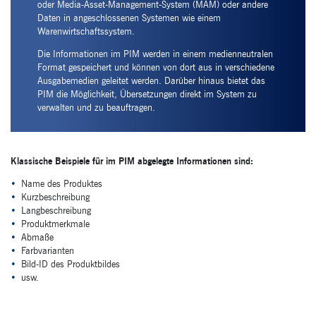
oder Media-Asset-Management-System (MAM) oder andere
Daten in angeschlossenen Systemen wie einem
Warenwirtschaftssystem.
Die Informationen im PIM werden in einem medienneutralen
Format gespeichert und können von dort aus in verschiedene
Ausgabemedien geleitet werden. Darüber hinaus bietet das
PIM die Möglichkeit, Übersetzungen direkt im System zu
verwalten und zu beauftragen.
Klassische Beispiele für im PIM abgelegte Informationen sind:
Name des Produktes
Kurzbeschreibung
Langbeschreibung
Produktmerkmale
Abmaße
Farbvarianten
Bild-ID des Produktbildes
usw.