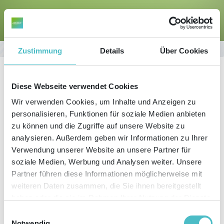
Sie befinden sich hier:
Start
Newsletter
Zustimmung
Details
Über Cookies
Diese Webseite verwendet Cookies
Wir verwenden Cookies, um Inhalte und Anzeigen zu
®
JETZT DEN STUDIO1
personalisieren, Funktionen für soziale Medien anbieten
zu können und die Zugriffe auf unsere Website zu
NEWSLETTER ABONNIEREN!
analysieren. Außerdem geben wir Informationen zu Ihrer
Verwendung unserer Website an unsere Partner für
soziale Medien, Werbung und Analysen weiter. Unsere
Partner führen diese Informationen möglicherweise mit
weiteren Daten zusammen, die Sie ihnen bereitgestellt
Was ist los in der Welt der Kommunikation, der Marken und Medien? Wo
haben oder die sie im Rahmen Ihrer Nutzung der Dienste
zeichnen sich neue Trends ab? Wie erfolgversprechend sind die neuesten
digitalen Kommunikationsmittel und – natürlich – was gibt es Neues bei
gesammelt haben. Sie geben Einwilligung zu unseren
Einwilligungsauswahl
®
®
Studio1
? Mit dem Studio1
Newsletter werden Sie regelmäßig und
Cookies, wenn Sie unsere Webseite weiterhin nutzen.
Notwendig