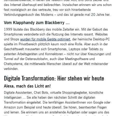
das Internet überhaupt erst beibrachten. Inzwischen erinnern wir uns schon
fast nostalgisch an das vertraute, treu vor sich hinarbeitende
Verbindungsgeräusch des Modems – und das ist gerade mal 20 Jahre her.
Vom Klapphandy zum Blackberry ...
1999 läutete das Blackberry das mobile Zeitalter ein. Mit der Geburt des
Smartphones veränderte sich die Nutzung des Internets rasant. Websites
und Shops
wurden für mobile Geräte optimiert
, der heimische Desktop-PC
spielte im Privatbereich plötzlich kaum noch eine Rolle. Aber auch in der
Geschäftswelt mauserten sich Smartphones, Laptops oder Tablets zu
patenten Arbeitsgeräten und Konnektoren – nicht nur über Kreuzungen und
Tunnel auf der Datenautobahn, auch über Meetingsoftware und
Chatsysteme, die mittlerweile Menschen überall auf der Welt miteinander
verbinden.
Digitale Transformation: Hier stehen wir heute
Alexa, mach das Licht an!
Digitale Assistenten, Chat Bots, virtuelle Shoppingbegleiter, künstliche
Intelligenzen ... Sie alle haben den nächsten Schritt der digitalen
Transformation eingeleitet. Die lernfähigen AssistentInnen von Google oder
Amazon zum Beispiel sind heute überall. Sie hören, beantworten Fragen
und lernen. Sie erinnern uns an anstehende Aufgaben oder sagen uns das