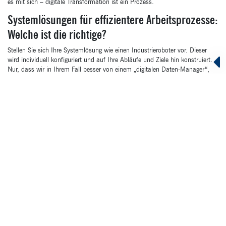
es mit sich – digitale Transformation ist ein Prozess.
Systemlösungen für effizientere Arbeitsprozesse:
Welche ist die richtige?
Stellen Sie sich Ihre Systemlösung wie einen Industrieroboter vor. Dieser
wird individuell konfiguriert und auf Ihre Abläufe und Ziele hin konstruiert.
Nur, dass wir in Ihrem Fall besser von einem „digitalen Daten-Manager“,
als einem „Roboter“ sprechen sollten. Wie dieser Manager aussehen kann,
ist von Branche zu Branche, von Prozess zu Prozess, sehr unterschiedlich.
Nehmen wir zum Beispiel einen vertriebs- und marketingorientierten Daten-
Manager. Er kann Sie in Form eines
Content-Management-
Systems
unterstützen, oder als
DAM-System
oder als kundenorientierte
CRM-Lösung. Softwareanbieter wie unsere Partnerunternehmen
Contentserv
oder
Pimcore
liefern in diesem spannenden Feld clevere Pakete.
Welche Systemlösung auch immer für Sie infrage kommt: Im Idealfall
werden neue Systeme immer so implementiert, dass sie über Schnittstellen
sowohl untereinander als auch mit der bestehenden Systemlandschaft Ihres
Unternehmens (zum Beispiel Ihrer Warenwirtschaft) kommunizieren. Alles,
was Sie als Unternehmen nachher tun müssen, ist, Ihren wie auch immer
gearteten zentralen Manager mit einheitlichen Daten zu versorgen. Der Rest
erfolgt dann zu großen Teilen automatisiert.