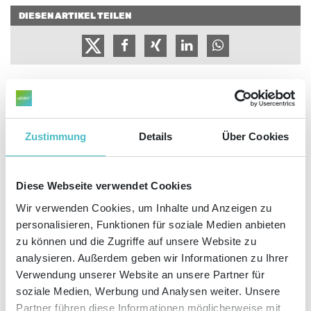
DIESEN ARTIKEL TEILEN
20
Apr
2020
Zustimmung
Details
Über Cookies
Diese Webseite verwendet Cookies
Wir verwenden Cookies, um Inhalte und Anzeigen zu
personalisieren, Funktionen für soziale Medien anbieten
zu können und die Zugriffe auf unsere Website zu
analysieren. Außerdem geben wir Informationen zu Ihrer
Seit Ausgang des 20. Jahrhunderts erleben wir einen tiefgreifenden Wandel,
ausgelöst von der Digitalisierung aller Bereiche der Lebens- und Arbeitswelt.
Verwendung unserer Website an unsere Partner für
Computer haben diese genauso grundlegend verändert wie die
soziale Medien, Werbung und Analysen weiter. Unsere
Dampfmaschinen zu Zeiten der Industriellen Revolution vor 200 Jahren.
Partner führen diese Informationen möglicherweise mit
Der digitale Wandel vollzieht sich allerdings bedeutend schneller und