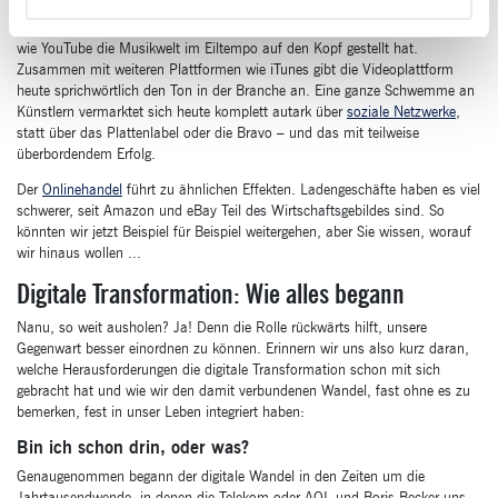
Dieser Kosmos wächst schon seit Jahren: Denken Sie doch einmal daran,
wie YouTube die Musikwelt im Eiltempo auf den Kopf gestellt hat.
Zusammen mit weiteren Plattformen wie iTunes gibt die Videoplattform
heute sprichwörtlich den Ton in der Branche an. Eine ganze Schwemme an
Künstlern vermarktet sich heute komplett autark über
soziale Netzwerke
,
statt über das Plattenlabel oder die Bravo – und das mit teilweise
überbordendem Erfolg.
Der
Onlinehandel
führt zu ähnlichen Effekten. Ladengeschäfte haben es viel
schwerer, seit Amazon und eBay Teil des Wirtschaftsgebildes sind. So
könnten wir jetzt Beispiel für Beispiel weitergehen, aber Sie wissen, worauf
wir hinaus wollen ...
Digitale Transformation: Wie alles begann
Nanu, so weit ausholen? Ja! Denn die Rolle rückwärts hilft, unsere
Gegenwart besser einordnen zu können. Erinnern wir uns also kurz daran,
welche Herausforderungen die digitale Transformation schon mit sich
gebracht hat und wie wir den damit verbundenen Wandel, fast ohne es zu
bemerken, fest in unser Leben integriert haben:
Bin ich schon drin, oder was?
Genaugenommen begann der digitale Wandel in den Zeiten um die
Jahrtausendwende, in denen die Telekom oder AOL und Boris Becker uns