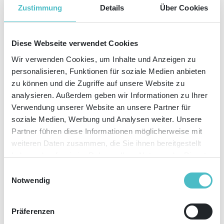
Zustimmung
Details
Über Cookies
KATEGORIEN
13
Apr
2023
Diese Webseite verwendet Cookies
Profitipp: In 7 Schritten zur erfolgreichen Social-
Wir verwenden Cookies, um Inhalte und Anzeigen zu
personalisieren, Funktionen für soziale Medien anbieten
Media-Strategie
zu können und die Zugriffe auf unsere Website zu
analysieren. Außerdem geben wir Informationen zu Ihrer
Verwendung unserer Website an unsere Partner für
soziale Medien, Werbung und Analysen weiter. Unsere
Partner führen diese Informationen möglicherweise mit
weiteren Daten zusammen, die Sie ihnen bereitgestellt
haben oder die sie im Rahmen Ihrer Nutzung der Dienste
gesammelt haben. Sie geben Einwilligung zu unseren
Einwilligungsauswahl
Cookies, wenn Sie unsere Webseite weiterhin nutzen.
Notwendig
Im ersten Teil dieser Blogreihe zeigen wir Ihnen, wie Sie Ihre eigene
professionelle Social-Media-Strategie aufbauen.
Präferenzen