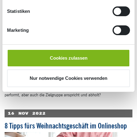
02
Dez
2022
SEO-Content erstellen: wertvoll, einzigartig,
Statistiken
zielorientiert
Marketing
Cookies zulassen
Nur notwendige Cookies verwenden
Welche Kriterien muss SEO-Content erfüllen, damit er bei Google gut
performt, aber auch die Zielgruppe anspricht und abholt?
16
Nov
2022
8 Tipps fürs Weihnachtsgeschäft im Onlineshop