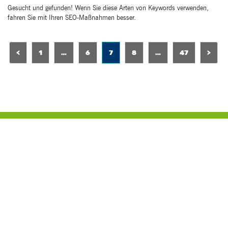
Gesucht und gefunden! Wenn Sie diese Arten von Keywords verwenden,
fahren Sie mit Ihren SEO-Maßnahmen besser.
8
<
1
…
6
7
8
…
47
>
7
47
®
Studio1
Kommunikation GmbH
Kirchweg 5, 37308 Heilbad Heiligenstadt
E-Mail:
info(at)studio1.de
Telefon: +49 3606 6796 0