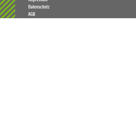
Datenschutz
AGB
Consulting
Programmierung
Online Marketing
Lösungen
Case Studies
Newsletter
Auch interessant: