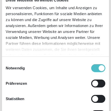
Diese Webseite verwendet Cookies
Wir verwenden Cookies, um Inhalte und Anzeigen zu
personalisieren, Funktionen für soziale Medien anbieten
zu können und die Zugriffe auf unsere Website zu
KATEGORIEN
analysieren. Außerdem geben wir Informationen zu Ihrer
Verwendung unserer Website an unsere Partner für
18
Dez
2014
soziale Medien, Werbung und Analysen weiter. Unsere
Weihnachtsgruß
Partner führen diese Informationen möglicherweise mit
weiteren Daten zusammen, die Sie ihnen bereitgestellt
haben oder die sie im Rahmen Ihrer Nutzung der Dienste
gesammelt haben. Sie geben Einwilligung zu unseren
Einwilligungsauswahl
Cookies, wenn Sie unsere Webseite weiterhin nutzen.
Notwendig
Präferenzen
®
Es weihnachtet sehr, auch hier bei uns im Heiligenstädter Studio1
, ob nun
Statistiken
mit oder ohne Schnee! Deshalb schließen wir für einige Tage unsere Türen
und tanken Kraft für das neue Jahr, das vor uns liegt.