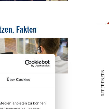
tzen, Fakten
REFERENZEN
Über Cookies
ng Trends
 Medien anbieten zu können
hrer Verwendung unserer