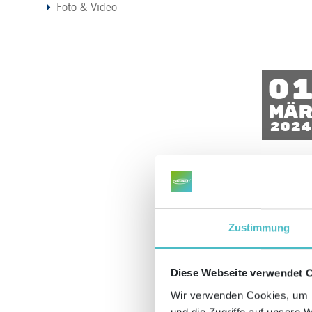
Foto & Video
0
Mä
2024
Zustimmung
Diese Webseite verwendet 
2
Wir verwenden Cookies, um I
und die Zugriffe auf unsere 