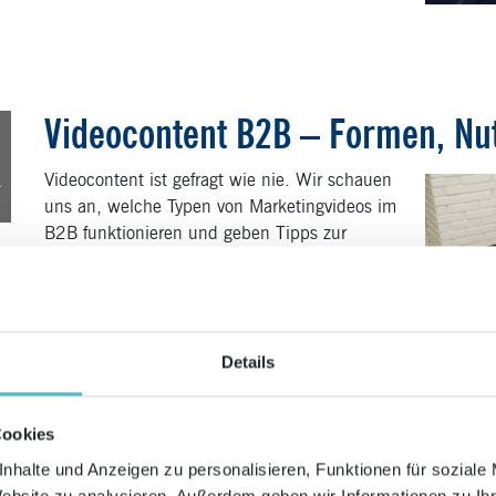
Videocontent B2B – Formen, Nu
1
r
Videocontent ist gefragt wie nie. Wir schauen
uns an, welche Typen von Marketingvideos im
B2B funktionieren und geben Tipps zur
Erstellung.
Details
Cookies
Die Top 5 Cross Media Publishi
8
nhalte und Anzeigen zu personalisieren, Funktionen für soziale
Website zu analysieren. Außerdem geben wir Informationen zu I