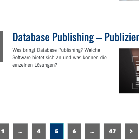
Database Publishing – Publizie
8
p
Was bringt Database Publishing? Welche
Software bietet sich an und was können die
einzelnen Lösungen?
6
1
…
4
5
6
…
47
>
5