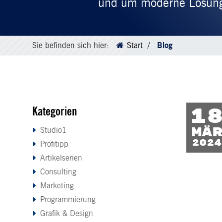
und um moderne Lösungen
Sie befinden sich hier:
Start
Blog
Kategorien
1
Mä
Studio1
2024
Profitipp
Artikelserien
Consulting
Marketing
Programmierung
Grafik & Design