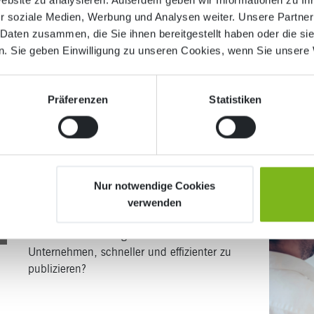
v
Clevere Tools, praktische KI-Integrationen,
r soziale Medien, Werbung und Analysen weiter. Unsere Partner
vorgefertigte Templates – wie sieht die Zukunft
 Daten zusammen, die Sie ihnen bereitgestellt haben oder die s
im Cross Media Publishing aus?
. Sie geben Einwilligung zu unseren Cookies, wenn Sie unsere 
Präferenzen
Statistiken
Web to Print: Begriff, Funktionsw
0
Nur notwendige Cookies
verwenden
t
Wie funktioniert Web to Print, wie ist der
Stand der Technologie und wie hilft es
Unternehmen, schneller und effizienter zu
publizieren?