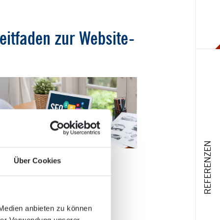
eitfaden zur Website-
REFERENZEN
Über Cookies
ler vermeiden
 Medien anbieten zu können
hrer Verwendung unserer