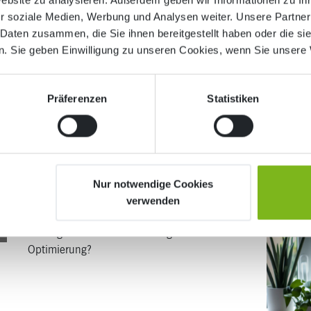
r
Sie möchten Ihr Ranking bei Google
r soziale Medien, Werbung und Analysen weiter. Unsere Partner
verbessern? Mit unserem SEO-Check klappt’s!
 Daten zusammen, die Sie ihnen bereitgestellt haben oder die s
Vermeiden Sie einfach diese 10 häufigen
. Sie geben Einwilligung zu unseren Cookies, wenn Sie unsere 
Suchmaschinen-Sünden.
Präferenzen
Statistiken
Vom SEO-Audit zur SEO-Optimi
7
Nur notwendige Cookies
verwenden
r
Was ist ein SEO-Audit und warum ist es so
wichtig für eine wirklich erfolgreiche SEO-
Optimierung?