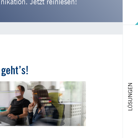
kation. Jetzt reinlesen!
geht’s!
LÖSUNGEN