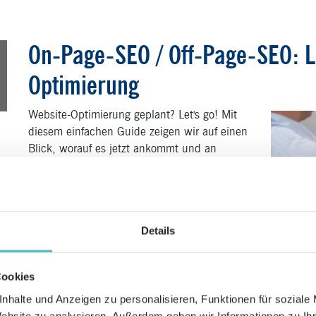
On-Page-SEO / Off-Page-SEO: L
0
Optimierung
n
Website-Optimierung geplant? Let's go! Mit
diesem einfachen Guide zeigen wir auf einen
Blick, worauf es jetzt ankommt und an
welchen Schrauben Sie drehen können, um
bei Google besser zu performen.
Details
Cookies
SEO Check: 10 häufige SEO-Feh
0
nhalte und Anzeigen zu personalisieren, Funktionen für soziale
Website zu analysieren. Außerdem geben wir Informationen zu I