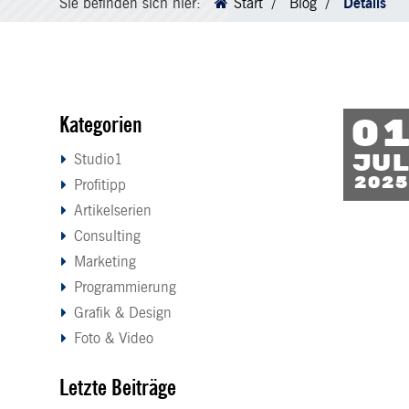
Sie befinden sich hier:
Start
Blog
Details
Kategorien
0
Ju
Studio1
2025
Profitipp
Artikelserien
Consulting
Marketing
Programmierung
Grafik & Design
Foto & Video
Letzte Beiträge