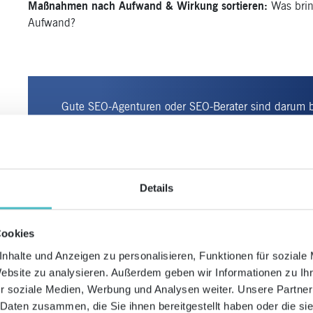
Maßnahmen nach Aufwand & Wirkung sortieren:
Was brin
Aufwand?
Gute SEO-Agenturen oder SEO-Berater sind darum b
Audits so zu übersetzen, dass Sie auch als Nicht-S
Reise hingeht und welchen Sinn die Maßnahmen ha
Agentur nicht „in die Karten schauen lässt“, wird es
die Umsetzung der SEO-Maßnahmen geht. Damit Ihre
Details
muss Dialog stattfinden! Sonst laufen die Maßnahm
ins Leere.
Cookies
3. Wie setzen wir um? Die empf
nhalte und Anzeigen zu personalisieren, Funktionen für soziale
Website zu analysieren. Außerdem geben wir Informationen zu I
Maßnahmen sinnvoll priorisier
r soziale Medien, Werbung und Analysen weiter. Unsere Partner
 Daten zusammen, die Sie ihnen bereitgestellt haben oder die s