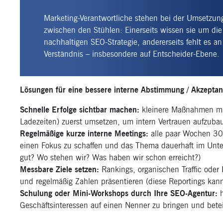
Marketing-Verantwortliche stehen bei der Umsetzu
zwischen den Stühlen: Einerseits wissen sie um die
nachhaltigen SEO-Strategie, andererseits fehlt es a
Verständnis – insbesondere auf Entscheider-Ebene.
Lösungen für eine bessere interne Abstimmung / Akzeptan
Schnelle Erfolge sichtbar machen:
kleinere Maßnahmen mit 
Ladezeiten) zuerst umsetzen, um intern Vertrauen aufzuba
Regelmäßige kurze interne Meetings:
alle paar Wochen 30
einen Fokus zu schaffen und das Thema dauerhaft im Unter
gut? Wo stehen wir? Was haben wir schon erreicht?)
Messbare Ziele setzen:
Rankings, organischen Traffic oder 
und regelmäßig Zahlen präsentieren (diese Reportings ka
Schulung oder Mini-Workshops durch Ihre SEO-Agentur:
h
Geschäftsinteressen auf einen Nenner zu bringen und beteil