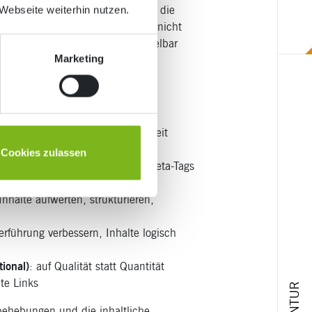
Budgets. Umso wichtiger ist es, die
Webseite weiterhin nutzen.
nd Wirkung zu sortieren – denn nicht
ßnahmen sind meist nicht unmittelbar
Marketing
ich also Zeit und beobachten Sie
lerfreie Crawlbarkeit, Seitenladezeit
Cookies zulassen
ante Begriffe gezielt einbauen, Meta-Tags
nhalte aufwerten, strukturieren,
rführung verbessern, Inhalte logisch
ional)
: auf Qualität statt Quantität
nte Links
AGENTUR
behebungen und die inhaltliche