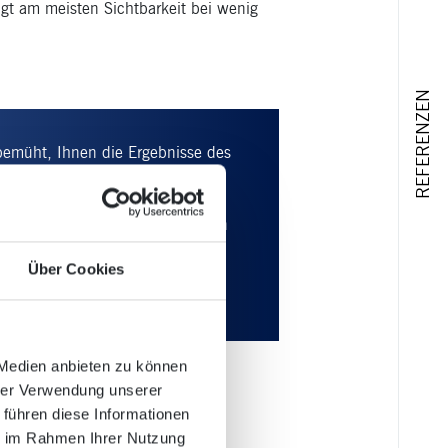
gt am meisten Sichtbarkeit bei wenig
REFERENZEN
emüht, Ihnen die Ergebnisse des
EO-Experte verstehen, wo die
ben. Wenn sich Ihre SEO-
 schwieriger für Sie, sobald es an
 SEO-Strategie funktioniert,
Über Cookies
en mit hoher Wahrscheinlichkeit
ohlenen SEO-
 Medien anbieten zu können
hrer Verwendung unserer
en
 führen diese Informationen
ie im Rahmen Ihrer Nutzung