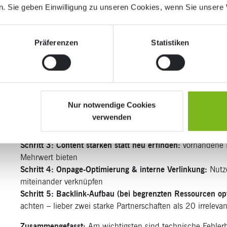
KMU verfügen selten über große Marketingteams oder hohe 
. Sie geben Einwilligung zu unseren Cookies, wenn Sie unsere 
empfohlenen Maßnahmen der SEO-Agentur nach Priorität u
alles muss sofort erledigt werden! Die Effekte von SEO-Ma
Präferenzen
Statistiken
sichtbar, sondern entfalten sich schrittweise. Lassen Sie s
regelmäßig, wo Sie stehen.
Empfohlene SEO-Prioritätenliste für KMU:
Schritt 1: Technische SEO-Grundlagen umsetzen:
z. B. feh
Nur notwendige Cookies
optimieren, HTTPS, saubere Indexierung
verwenden
Schritt 2: Keyword-Optimierung bestehender Seiten:
relev
überarbeiten
Schritt 3: Content stärken statt neu erfinden:
vorhandene I
Mehrwert bieten
Schritt 4: Onpage-Optimierung & interne Verlinkung:
Nutze
miteinander verknüpfen
Schritt 5: Backlink-Aufbau (bei begrenzten Ressourcen opt
achten – lieber zwei starke Partnerschaften als 20 irreleva
Zusammengefasst:
Am wichtigsten sind technische Fehler