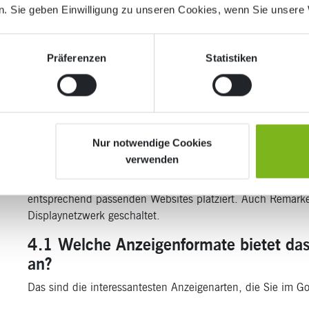
. Sie geben Einwilligung zu unseren Cookies, wenn Sie unsere 
Präferenzen
Statistiken
4. Was ist das Google Display N
Das
Google Display Netzwerk
ist ein Zusammenschluss von
Nur notwendige Cookies
Werbeflächen zur Verfügung stellen. Die freien Plätze wer
verwenden
Wettbewerb versteigert. Die Ausspielung der Anzeigen erfo
ein Online-Dienst von Google, der die versteigerten Werbe
entsprechend passenden Websites platziert. Auch Remar
Displaynetzwerk geschaltet.
4.1 Welche Anzeigenformate bietet da
an?
Das sind die interessantesten Anzeigenarten, die Sie im 