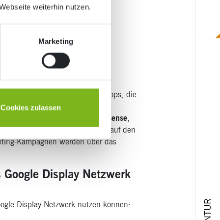
Webseite weiterhin nutzen.
Marketing
etzwerk?
 Millionen von Websites und Shops, die
den über Google Ads in einem
Cookies zulassen
lgt automatisiert über
Google Adsense
,
anzeigen über einen Algorithmus auf den
keting-Kampagnen werden über das
s Google Display Netzwerk
AGENTUR
Google Display Netzwerk nutzen können: