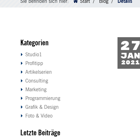
Sie befinden sich hier:
Start
Blog
Details
Kategorien
2
Ja
Studio1
2021
Profitipp
Artikelserien
Consulting
Marketing
Programmierung
Grafik & Design
Foto & Video
Letzte Beiträge