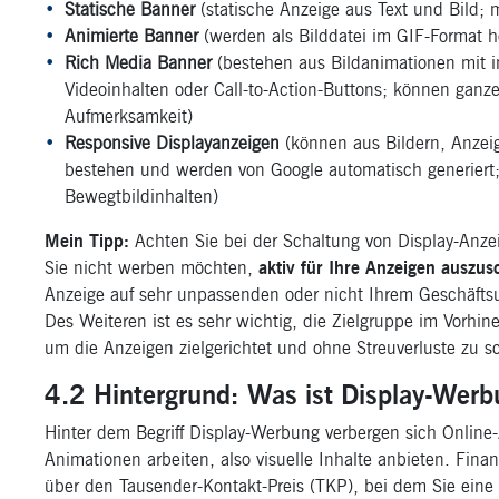
Statische Banner
(statische Anzeige aus Text und Bild; 
Animierte Banner
(werden als Bilddatei im GIF-Format 
Rich Media Banner
(bestehen aus Bildanimationen mit i
Videoinhalten oder Call-to-Action-Buttons; können gan
Aufmerksamkeit)
Responsive Displayanzeigen
(können aus Bildern, Anzeig
bestehen und werden von Google automatisch generiert;
Bewegtbildinhalten)
Mein Tipp:
Achten Sie bei der Schaltung von Display-Anzei
Sie nicht werben möchten,
aktiv für Ihre Anzeigen auszus
Anzeige auf sehr unpassenden oder nicht Ihrem Geschäfts
Des Weiteren ist es sehr wichtig, die Zielgruppe im Vorhin
um die Anzeigen zielgerichtet und ohne Streuverluste zu s
4.2 Hintergrund: Was ist Display-Werb
Hinter dem Begriff Display-Werbung verbergen sich Online-
Animationen arbeiten, also visuelle Inhalte anbieten. Fin
über den Tausender-Kontakt-Preis (TKP), bei dem Sie ei