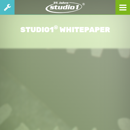
®
STUDIO1
WHITE­PAPER