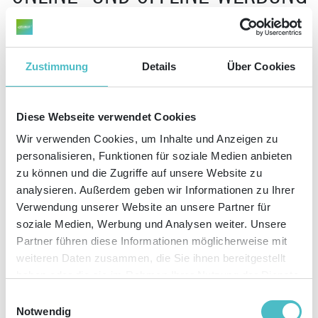
VERBINDEN
... und besser verkaufen!
Zustimmung
Details
Über Cookies
Diese Webseite verwendet Cookies
Unser Whitepaper richtet sich an Unternehmer, Marketer und Vertriebler,
die:
Wir verwenden Cookies, um Inhalte und Anzeigen zu
personalisieren, Funktionen für soziale Medien anbieten
zu können und die Zugriffe auf unsere Website zu
Ihre Zielgruppen nicht nur auf einem Weg erreichen möchten
Den bestmöglichen Marketing-Mix erreichen wollen
analysieren. Außerdem geben wir Informationen zu Ihrer
Gerade Ihre nächsten Werbe- und Vertriebsziele planen
Verwendung unserer Website an unsere Partner für
In den E-Commerce einsteigen möchten
soziale Medien, Werbung und Analysen weiter. Unsere
Partner führen diese Informationen möglicherweise mit
weiteren Daten zusammen, die Sie ihnen bereitgestellt
jetzt mit dem kostenfreiem Whitepaper zum optimalen Marketing-Mix
haben oder die sie im Rahmen Ihrer Nutzung der Dienste
gesammelt haben. Sie geben Einwilligung zu unseren
Einwilligungsauswahl
Cookies, wenn Sie unsere Webseite weiterhin nutzen.
Notwendig