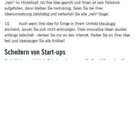
„nein“ im Hinterkopf. Ist Ihre Idee geprüft und Ihnen ist kein Fallstrick
aufgefallen, dann bleiben Sie hartnäckig. Seien Sie bei Ihrer
Ideenumsetzung zielstrebig und verteufeln Sie alle „nein“-Sager.
10. Auch wenn Ihre Idee für Einige in Ihrem Umfeld blauäugig
erscheint, lassen Sie sich nicht entmutigen. Viele innovative Ideen wurden
anfangs belächelt - denken Sie nur an das Internet. Halten Sie an Ihrer Idee
fest und überzeugen Sie alle Kritiker!
Scheitern von Start-ups
Natürlich kann nicht jede Gründung das ganz große Geschäft werden. Eine
nicht überbrückbare finanzielle Lücke, die falschen Partner und häufig auch
fehlende Erfahrung sind Gründe fürs Scheitern.
Die IT-Branche allerdings boomt und lässt Studien nach die größte Start-up-
Dichte aufweisen. Viele scheitern, doch knapp über die Hälfte von Ihnen
sind auch noch nach fünf Jahren am Markt und damit schon fast den
Kinderschuhen entwachsen.
Bildquelle: © denisismagilov / Fotolia.com
STUDIO1
CONSULTING