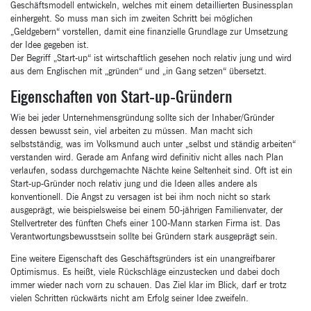
Geschäftsmodell entwickeln, welches mit einem detaillierten Businessplan
einhergeht. So muss man sich im zweiten Schritt bei möglichen
„Geldgebern“ vorstellen, damit eine finanzielle Grundlage zur Umsetzung
der Idee gegeben ist.
Der Begriff „Start-up“ ist wirtschaftlich gesehen noch relativ jung und wird
aus dem Englischen mit „gründen“ und „in Gang setzen“ übersetzt.
Eigenschaften von Start-up-Gründern
Wie bei jeder Unternehmensgründung sollte sich der Inhaber/Gründer
dessen bewusst sein, viel arbeiten zu müssen. Man macht sich
selbstständig, was im Volksmund auch unter „selbst und ständig arbeiten“
verstanden wird. Gerade am Anfang wird definitiv nicht alles nach Plan
verlaufen, sodass durchgemachte Nächte keine Seltenheit sind. Oft ist ein
Start-up-Gründer noch relativ jung und die Ideen alles andere als
konventionell. Die Angst zu versagen ist bei ihm noch nicht so stark
ausgeprägt, wie beispielsweise bei einem 50-jährigen Familienvater, der
Stellvertreter des fünften Chefs einer 100-Mann starken Firma ist. Das
Verantwortungsbewusstsein sollte bei Gründern stark ausgeprägt sein.
Eine weitere Eigenschaft des Geschäftsgründers ist ein unangreifbarer
Optimismus. Es heißt, viele Rückschläge einzustecken und dabei doch
immer wieder nach vorn zu schauen. Das Ziel klar im Blick, darf er trotz
vielen Schritten rückwärts nicht am Erfolg seiner Idee zweifeln.