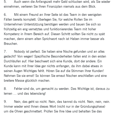
5. Auch wenn die Anfangszeit mehr Geld schlucken wird, als Sie wieder
einnehmen, verlieren Sie Ihren Finanzplan niemals aus dem Blick.
6. Mit einem Freund an Ihrer Seite ist das Team in den wenigsten
Fällen bereits komplett. Überlegen Sie, für welche Rollen Sie im
Unternehmen Unterstützung benötigen werden und bauen Sie sich so
frühzeitig ein eng vernetztes und funktionierendes Team mit hoher
Kompetenz in Ihrem Bereich auf. Diesen Schritt sollten Sie nicht zu spät
machen, denn einem alten Sprichwort nach ist Haben immer besser als
Brauchen.
7. Nobody ist perfect. Sie haben eine Nische gefunden und an alles
gedacht? Von wegen! Spezifische Besonderheiten fallen erst in den ersten
Durchläufen auf. Hier beschwert sich eine Kunde, dort der andere. Ein
Kunde kann mit Ihrer Idee gar nichts anfangen, da ihm dabei etwas in
seinen Augen Wichtiges fehlt. Hören Sie auf die Stimmen Ihrer Kunden!
Nehmen Sie sie ernst! So können Sie erneut Nischen erschließen und eine
breitere Masse glücklich machen.
8. Fehler sind da, um gemacht zu werden. Das Wichtige ist, daraus zu
lernen … und das lebenslang!
9. Nein, das geht so nicht. Nein, das kannst du nicht. Nein, nein, nein.
Immer wieder wird Ihnen dieses Wort (nicht nur in der Gründungsphase)
um die Ohren geschmettert. Prüfen Sie Ihre Idee und behalten Sie das