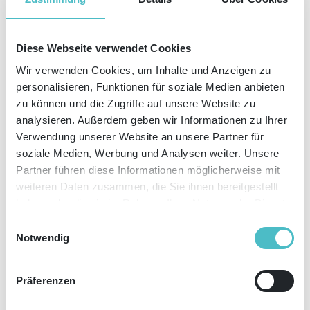
Diese Webseite verwendet Cookies
Wir verwenden Cookies, um Inhalte und Anzeigen zu
10
Mai
2016
personalisieren, Funktionen für soziale Medien anbieten
zu können und die Zugriffe auf unsere Website zu
analysieren. Außerdem geben wir Informationen zu Ihrer
Verwendung unserer Website an unsere Partner für
soziale Medien, Werbung und Analysen weiter. Unsere
Partner führen diese Informationen möglicherweise mit
weiteren Daten zusammen, die Sie ihnen bereitgestellt
haben oder die sie im Rahmen Ihrer Nutzung der Dienste
gesammelt haben. Sie geben Einwilligung zu unseren
Einwilligungsauswahl
Cookies, wenn Sie unsere Webseite weiterhin nutzen.
Wie Pilze aus dem Boden wachsen sie derzeit: Start-ups. Dabei scheint es
Notwendig
so, als würde der Name „Start-up“ schon beinahe als Titel
missverstanden. Wir haben uns mal auf die Suche nach dem Ursprung der
Start-ups gemacht. Sie erfahren in diesem Artikel, wie Sie zukünftig Start-
Präferenzen
ups und neue Unternehmen klar voneinander abgrenzen können, welche
Eigenschaften Gründer von Start-ups mitbringen sollten und geben Ihnen