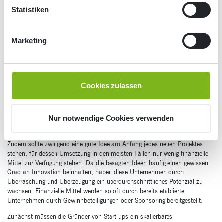
Tipps, falls Sie sich mit der Gründung Ihres eigenen Start-ups bislang noch
Statistiken
unsicher waren.
Wie oft haben Sie eine Formulierung wie diese schon gehört oder gelesen:
„Das einst als Start-up gegründete Unternehmen ist längst aus den
Marketing
Kinderschuhen entwachsen.“. Hierbei werden schon eine wichtige
Eigenschaft sowie ein Ziel von Start-ups deutlich.
Eigenschaften und Ziele von Start-ups
Cookies zulassen
Start-ups müssen mehrere besondere Kriterien erfüllen, denn der neu
eröffnete Bäcker von gegenüber oder die dritte Filiale von Rewe in dem
kleinen Nachbardorf wird längst nicht als Start-up verstanden.
Nur notwendige Cookies verwenden
Als
Start-up wird ein Unternehmen
bezeichnet, das kürzlich erst gegründet
wurde und sich so in der ersten Phase seines Lebenszyklus befindet.
Zudem sollte zwingend eine gute Idee am Anfang jedes neuen Projektes
stehen, für dessen Umsetzung in den meisten Fällen nur wenig finanzielle
Mittel zur Verfügung stehen. Da die besagten Ideen häufig einen gewissen
Grad an Innovation beinhalten, haben diese Unternehmen durch
Überraschung und Überzeugung ein überdurchschnittliches Potenzial zu
wachsen. Finanzielle Mittel werden so oft durch bereits etablierte
Unternehmen durch Gewinnbeteiligungen oder Sponsoring bereitgestellt.
Zunächst müssen die Gründer von Start-ups ein skalierbares