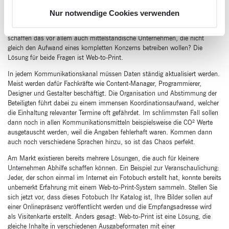
Printmedien, Präsentationen und eine Webpräsenz im Internet zählt, hat
Nur notwendige Cookies verwenden
die gleiche Herausforderung: Wie schafft man es, verschiedene
Ausgabemedien zeitnah mit aktualisierten Inhalten zu befüllen? Und wie
schaffen das vor allem auch mittelständische Unternehmen, die nicht
gleich den Aufwand eines kompletten Konzerns betreiben wollen? Die
Lösung für beide Fragen ist Web-to-Print.
In jedem Kommunikationskanal müssen Daten ständig aktualisiert werden.
Meist werden dafür Fachkräfte wie Content-Manager, Programmierer,
Designer und Gestalter beschäftigt. Die Organisation und Abstimmung der
Beteiligten führt dabei zu einem immensen Koordinationsaufwand, welcher
die Einhaltung relevanter Termine oft gefährdet. Im schlimmsten Fall sollen
dann noch in allen Kommunikationsmitteln beispielsweise die CO² Werte
ausgetauscht werden, weil die Angaben fehlerhaft waren. Kommen dann
auch noch verschiedene Sprachen hinzu, so ist das Chaos perfekt.
Am Markt existieren bereits mehrere Lösungen, die auch für kleinere
Unternehmen Abhilfe schaffen können. Ein Beispiel zur Veranschaulichung:
Jeder, der schon einmal im Internet ein Fotobuch erstellt hat, konnte bereits
unbemerkt Erfahrung mit einem Web-to-Print-System sammeln. Stellen Sie
sich jetzt vor, dass dieses Fotobuch Ihr Katalog ist, Ihre Bilder sollen auf
einer Onlinepräsenz veröffentlicht werden und die Empfangsadresse wird
als Visitenkarte erstellt. Anders gesagt: Web-to-Print ist eine Lösung, die
gleiche Inhalte in verschiedenen Ausgabeformaten mit einer