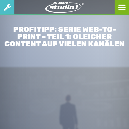
PROFITIPP: SERIE WEB-TO-
PRINT – TEIL 1: GLEICHER
CONTENT AUF VIELEN KANÄLEN