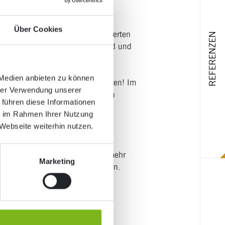
 Fachmanns legen möchten (was
Über Cookies
der zu reden. Lassen Sie den Experten
REFERENZEN
elchen Zielgruppen Sie aktiv sind und
rufen möchten.
 Medien anbieten zu können
 die auch wirklich zu Ihnen passen! Im
hrer Verwendung unserer
 Logos in Blautönen, geradlinigen
 führen diese Informationen
hersteller sicherlich eher auf
ie im Rahmen Ihrer Nutzung
ber die emotionale Wirkung von
Webseite weiterhin nutzen.
 Entscheidung.
rem Logo kommunizieren. Aber je mehr
Marketing
lechter lässt es sich reproduzieren.
denen Untergründen und vor
rweise in einer Graustufung auf
sitzes oder als Aufkleber auf
barkeit gewährleistet sein.