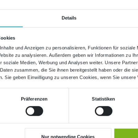
– Reden ist Gold!
Wenn Sie die
Entwicklung Ihres Logos
in die Hände eines
Details
anzuraten ist), dann versäumen Sie es nicht, viel miteinan
wissen, welche Philosophie Ihr Unternehmen verfolgt, in w
welche Emotionen Sie mit Ihrem Unternehmenslogo hervor
Cookies
nhalte und Anzeigen zu personalisieren, Funktionen für soziale
Wählen Sie Farben, Formen und Schriften für Ihr Logo aus,
Website zu analysieren. Außerdem geben wir Informationen zu I
medizinisch-technischen Bereich beispielsweise finden Sie
r soziale Medien, Werbung und Analysen weiter. Unsere Partner
Formen und schnörkellosen Schriften, während der Süßwaren
 Daten zusammen, die Sie ihnen bereitgestellt haben oder die s
knallbunte Farben und weiche Formen setzt. Das Wissen ü
. Sie geben Einwilligung zu unseren Cookies, wenn Sie unsere 
Signalrot, Hoffnungsgrün oder Sonnengelb hilft bei dieser
Klar, Sie wollen möglichst viele Dinge gleichzeitig mit Ih
Präferenzen
Statistiken
Farben, Schriftarten oder Linien Ihr Logo enthält, desto sch
Bedenken Sie, dass Sie Ihr „Markenzeichen“ auf verschie
verschiedenen Hintergründen anbringen möchten. Mögliche
Briefköpfen, in satten Farben an der Außenwand des Firmen
Firmenfahrzeugen. In jeder Variante muss die Wiedererkenn
Nur notwendige Cookies