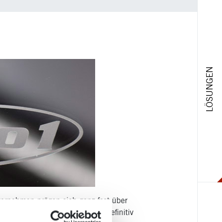
LÖSUNGEN
ternehmen prägen sich ganz fest über
ich guten Logo? Zunächst gilt definitiv