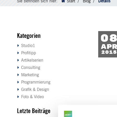
Sie befinden sich hier:
Start
Blog
Details
Kategorien
0
Ap
Studio1
2015
Profitipp
Artikelserien
Consulting
Marketing
Programmierung
Grafik & Design
Foto & Video
Letzte Beiträge