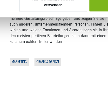
verwenden
Fazit: Wenn Sie sich an die vier Regeln Verständlichkeit, 
Reproduzierbarkeit halten, kann nichts schief gehen. Lasse
mehrere Gestaltungsvorschläge geben und zeigen Sie sie ni
auch anderen, unternehmensfremden Personen. Fragen Sie s
wirken und welche Emotionen und Assoziationen sie in ihn
den meisten positiven Beurteilungen kann dann mit einem
zu einem echten Treffer werden.
MARKETING
GRAFIK & DESIGN