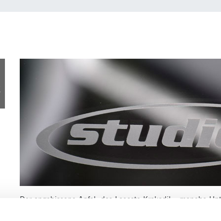
8
r
Der angebissene Apfel, das Lacoste-Krokodil – manche Un
ihr Logo ein. Aber wir kommt man eigentlich zu einem wirkl