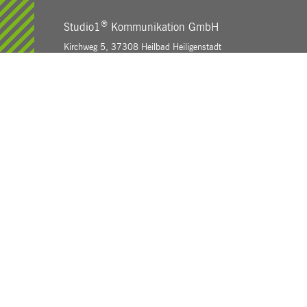
®
Studio1
Kommunikation GmbH
Kirchweg 5, 37308 Heilbad Heiligenstadt
E-Mail:
info(at)studio1.de
Telefon: +49 3606 6796 0
Blog
Karriere
Kontakt
Impressum
Datenschutz
AGB
Consulting
Programmierung
Online Marketing
Lösungen