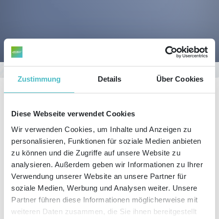
Sie befinden sich hier:
Start
Blog
Details
Zustimmung
Details
Über Cookies
Diese Webseite verwendet Cookies
Wir verwenden Cookies, um Inhalte und Anzeigen zu
KATEGORIEN
personalisieren, Funktionen für soziale Medien anbieten
LETZTE BEITRÄGE
zu können und die Zugriffe auf unsere Website zu
analysieren. Außerdem geben wir Informationen zu Ihrer
DIESEN ARTIKEL TEILEN
Verwendung unserer Website an unsere Partner für
soziale Medien, Werbung und Analysen weiter. Unsere
Partner führen diese Informationen möglicherweise mit
weiteren Daten zusammen, die Sie ihnen bereitgestellt