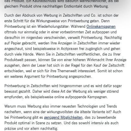
das Produkt. Ein Kaufabschluss wird dadurch wahrscheinlicher, als bei
gleichem Produkt ohne nachhaltigen Erstkontakt durch Werbung.
Durch den Abdruck von Werbung in Zeitschriften und Co. ist schon der
erste Schritt für die Wirkungsweise von Printwerbung getan. Denn
Printwerbung ist ein Wiederholungstäter: Während
Onlinekampagnen
oftmals nur einmalig oder in einer vorbestimmten Zeit aufpoppen und
daraufhin im nirgendwo verschwinden, verweilt Printwerbung. Nachhaltig
auf Papier gebracht, werden Ihre Anzeigen in Zeitschriften immer wieder
angeschaut, sind beispielsweise in Arztpraxen frei zugänglich und gehen
durch viele Hände. Wenn Sie in Zeitschriften veröffentlichen, die zu Ihrer
Produktwelt passen, können Sie von einer höheren Wirkmacht Ihrer Anzeige
ausgehen, denn der Leser hat sich in der Regel für den Kauf der Zeitschrift
entschieden, weil er sich für ihre Themenwelt interessiert. Somit ist schon
ein weiteres Argument für Printwerbung angesprochen.
Printwerbung in Zeitschriften wird hingenommen und es wird dafür sogar
bewusst gezahlt. Daher wird diese Art der Werbung als weniger störend
empfunden, als beispielsweise online aufpoppende Kampagnen.
Warum muss Werbung also immer neuesten Technologien und Trends
nacheifern, wenn eine der wirkungsvollsten die älteste Variante ist? Auch
bei Printwerbung gibt es
genügend Möglichkeiten
, das zu bewerbende
Produkt optimal in Szene zu setzen. Und das sowohl intensiv als auch
präzise und vor allem nachhaltig.