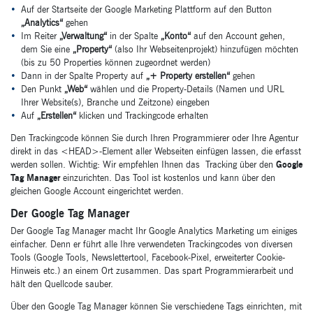
Auf der Startseite der Google Marketing Plattform auf den Button
„Analytics“
gehen
Im Reiter
„Verwaltung“
in der Spalte
„Konto“
auf den Account gehen,
dem Sie eine
„Property“
(also Ihr Webseitenprojekt) hinzufügen möchten
(bis zu 50 Properties können zugeordnet werden)
Dann in der Spalte Property auf
„+ Property erstellen“
gehen
Den Punkt
„Web“
wählen und die Property-Details (Namen und URL
Ihrer Website(s), Branche und Zeitzone) eingeben
Auf
„Erstellen“
klicken und Trackingcode erhalten
Den Trackingcode können Sie durch Ihren Programmierer oder Ihre Agentur
direkt in das <HEAD>-Element aller Webseiten einfügen lassen, die erfasst
werden sollen. Wichtig: Wir empfehlen Ihnen das Tracking über den
Google
Tag Manager
einzurichten. Das Tool ist kostenlos und kann über den
gleichen Google Account eingerichtet werden.
Der Google Tag Manager
Der Google Tag Manager macht Ihr Google Analytics Marketing um einiges
einfacher. Denn er führt alle Ihre verwendeten Trackingcodes von diversen
Tools (Google Tools, Newslettertool, Facebook-Pixel, erweiterter Cookie-
Hinweis etc.) an einem Ort zusammen. Das spart Programmierarbeit und
hält den Quellcode sauber.
Über den Google Tag Manager können Sie verschiedene Tags einrichten, mit