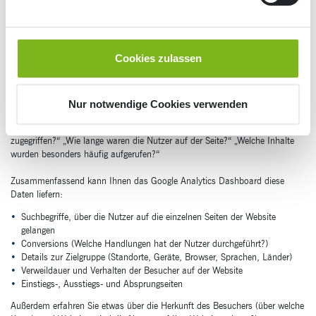
Welche Daten können in Google Analytics
aufgerufen werden?
Das Google Analytics Tool verrät Ihnen zum Beispiel, über welche Kanäle
Cookies zulassen
Nutzer auf Ihre Website gestoßen sind. Über soziale Medien, über die
klassische Google-Suche (organische Suche) oder zum Beispiel über eine
Verlinkung Ihrer Seite auf anderen Websites.
Nur notwendige Cookies verwenden
Außerdem analysiert es das Verhalten Ihrer Nutzer (interessant fürs
Marketing!) und beantwortet Fragen wie „Über welches Gerät wurde
zugegriffen?“ „Wie lange waren die Nutzer auf der Seite?“ „Welche Inhalte
wurden besonders häufig aufgerufen?“
Zusammenfassend kann Ihnen das Google Analytics Dashboard diese
Daten liefern:
Suchbegriffe, über die Nutzer auf die einzelnen Seiten der Website
gelangen
Conversions (Welche Handlungen hat der Nutzer durchgeführt?)
Details zur Zielgruppe (Standorte, Geräte, Browser, Sprachen, Länder)
Verweildauer und Verhalten der Besucher auf der Website
Einstiegs-, Ausstiegs- und Absprungseiten
Außerdem erfahren Sie etwas über die Herkunft des Besuchers (über welche