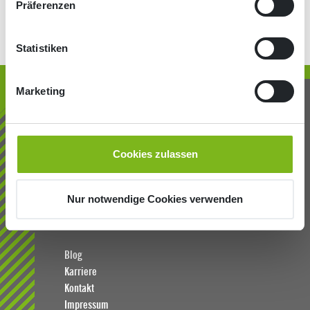
Präferenzen
Statistiken
Marketing
Cookies zulassen
®
Studio1
Kommunikation GmbH
Kirchweg 5, 37308 Heilbad Heiligenstadt
E-Mail:
info(at)studio1.de
Nur notwendige Cookies verwenden
Telefon: +49 3606 6796 0
Blog
Karriere
Kontakt
Impressum