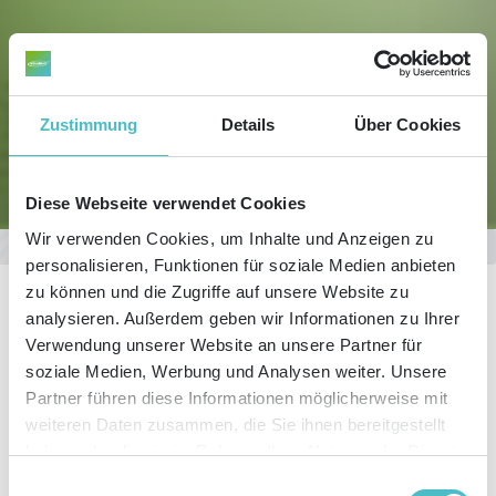
Zustimmung
Details
Über Cookies
Diese Webseite verwendet Cookies
Wir verwenden Cookies, um Inhalte und Anzeigen zu
Sie befinden sich hier:
Start
Newsletter
Newsletter Abmeldung
personalisieren, Funktionen für soziale Medien anbieten
zu können und die Zugriffe auf unsere Website zu
analysieren. Außerdem geben wir Informationen zu Ihrer
Verwendung unserer Website an unsere Partner für
soziale Medien, Werbung und Analysen weiter. Unsere
Ihre Abmeldung
war erfolgreich
Partner führen diese Informationen möglicherweise mit
weiteren Daten zusammen, die Sie ihnen bereitgestellt
®
Sie haben sich erfolgreich vom Studio1
Newsletter abgemeldet.
haben oder die sie im Rahmen Ihrer Nutzung der Dienste
Schade, dass wir Sie nicht weiterhin mit aktuellen Themen rund um die
gesammelt haben. Sie geben Einwilligung zu unseren
Einwilligungsauswahl