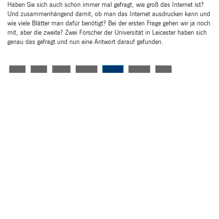
Haben Sie sich auch schon immer mal gefragt, wie groß das Internet ist?
Und zusammenhängend damit, ob man das Internet ausdrucken kann und
wie viele Blätter man dafür benötigt? Bei der ersten Frage gehen wir ja noch
mit, aber die zweite? Zwei Forscher der Universität in Leicester haben sich
genau das gefragt und nun eine Antwort darauf gefunden.
<
1
…
20
21
22
>
®
Studio1
Kommunikation GmbH
Kirchweg 5, 37308 Heilbad Heiligenstadt