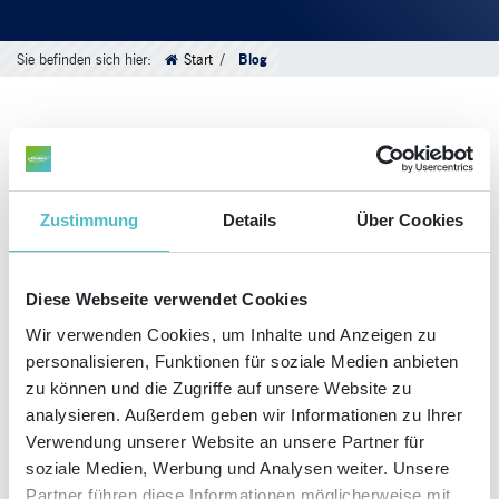
Sie befinden sich hier:
Start
Blog
KATEGORIEN
Zustimmung
Details
Über Cookies
SORTIERT NACH:
Marketing
Zurücksetzen
Diese Webseite verwendet Cookies
08
Sep
2015
Wir verwenden Cookies, um Inhalte und Anzeigen zu
Ein neuer Look für die Tochter
personalisieren, Funktionen für soziale Medien anbieten
zu können und die Zugriffe auf unsere Website zu
analysieren. Außerdem geben wir Informationen zu Ihrer
Verwendung unserer Website an unsere Partner für
soziale Medien, Werbung und Analysen weiter. Unsere
Partner führen diese Informationen möglicherweise mit